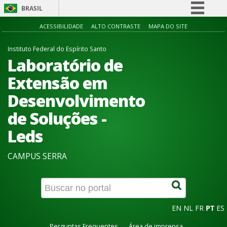
BRASIL
Simplifique!
ACESSIBILIDADE
ALTO CONTRASTE
MAPA DO SITE
Comunica BR
Instituto Federal do Espírito Santo
Participe
Laboratório de
Acesso à informação
Extensão em
Legislação
Desenvolvimento
Canais
de Soluções -
Leds
CAMPUS SERRA
EN
NL
FR
PT
ES
Perguntas Frequentes
Área de imprensa